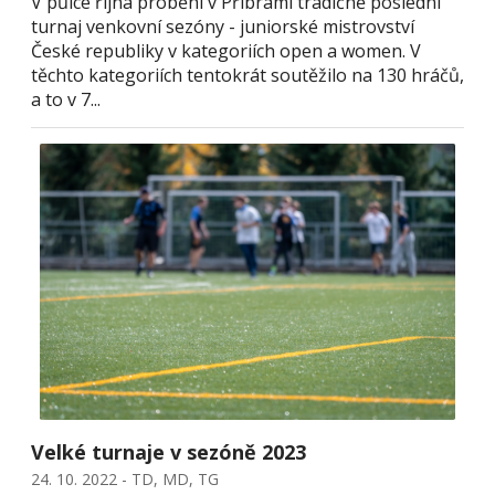
V půlce října proběhl v Příbrami tradičně poslední
turnaj venkovní sezóny - juniorské mistrovství
České republiky v kategoriích open a women. V
těchto kategoriích tentokrát soutěžilo na 130 hráčů,
a to v 7...
Velké turnaje v sezóně 2023
24. 10. 2022 - TD, MD, TG