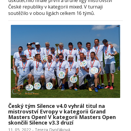
uskutečnilo finále první a druhé ligy mistrovství
České republiky v kategorii mixed. V turnaji
soutěžilo v obou ligách celkem 16 týmů.
Český tým Silence v4.0 vyhrál titul na
mistrovství Evropy v kategorii Grand
Masters Open! V kategorii Masters Open
skončili Silence v3.3 druzí
11. 05. 2022 - Tereza Dvořáková