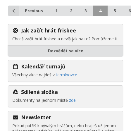
Previous
1
2
3
4
5
6
Jak začít hrát frisbee
Chceš začít hrát frisbee a nevíš jak na to? Pomůžeme ti.
Dozvědět se více
Kalendář turnajů
Všechny akce najdeš v
termínovce
.
Sdílená složka
Dokumenty na jednom místě
zde
.
Newsletter
Pokud patříš k bývalým hráčům, nebo hraješ už jenom