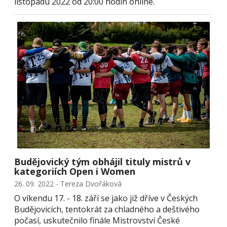
listopadu 2022 od 20:00 hodin online.
Budějovický tým obhájil tituly mistrů v
kategoriích Open i Women
26. 09. 2022 - Tereza Dvořáková
O víkendu 17. - 18. září se jako již dříve v Českých
Budějovicích, tentokrát za chladného a deštivého
počasí, uskutečnilo finále Mistrovství České