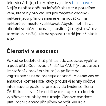
tělocvičnách. Jejich termíny najdete v
termínovce
.
Nejlíp napište opět na info@frisbee.cz a poradíme
vám, která by pro vás byl pro začátek vhodný -
některé jsou přímo zaměřené na nováčky, na
některé se musíte kvalifikovat. Abyste mohli hrát
oficiální soutěžní turnaje, musíte být registrováni v
asociaci (viz níže), ale na spoustu se dá jen přihlásit
a jet.
Členství v asociaci
Pokud se budete chtít přihlasit do asociace, vyplňte
a podepište Oddílovou přihlášku ČAUF (v souborech
ke stažení v pravém sloupci) a pošlete na
vr@frisbee.cz nebo předejte osobně. Přidáme vás do
emailové konference, kudy proudí všechny klíčové
informace, a pošleme přístupy do Evidence členů
ČAUF, kde si založíte oddílovou soupisku a budete
vyplňovat soupisky na turnaje. Členové asociace
platí roční členský příspěvek ve výši 600 Kč a