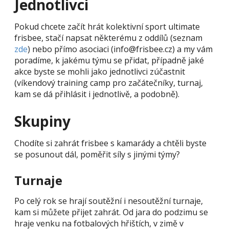
Jednotlivci
Pokud chcete začít hrát kolektivní sport ultimate
frisbee, stačí napsat některému z oddílů (seznam
zde
) nebo přímo asociaci (info@frisbee.cz) a my vám
poradíme, k jakému týmu se přidat, případně jaké
akce byste se mohli jako jednotlivci zúčastnit
(víkendový training camp pro začátečníky, turnaj,
kam se dá přihlásit i jednotlivě, a podobně).
Skupiny
Chodíte si zahrát frisbee s kamarády a chtěli byste
se posunout dál, poměřit síly s jinými týmy?
Turnaje
Po celý rok se hrají soutěžní i nesoutěžní turnaje,
kam si můžete přijet zahrát. Od jara do podzimu se
hraje venku na fotbalových hřištích, v zimě v