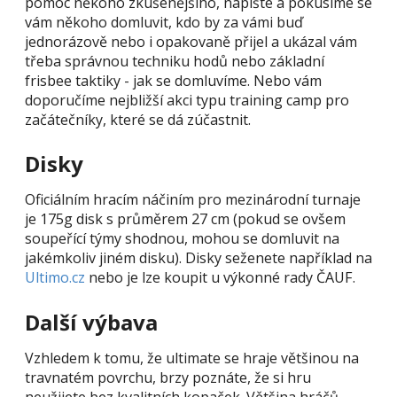
pomoc někoho zkušenějšího, napište a pokusíme se
vám někoho domluvit, kdo by za vámi buď
jednorázově nebo i opakovaně přijel a ukázal vám
třeba správnou techniku hodů nebo základní
frisbee taktiky - jak se domluvíme. Nebo vám
doporučíme nejbližší akci typu training camp pro
začátečníky, které se dá zúčastnit.
Disky
Oficiálním hracím náčiním pro mezinárodní turnaje
je 175g disk s průměrem 27 cm (pokud se ovšem
soupeřící týmy shodnou, mohou se domluvit na
jakémkoliv jiném disku). Disky seženete například na
Ultimo.cz
nebo je lze koupit u výkonné rady ČAUF.
Další výbava
Vzhledem k tomu, že ultimate se hraje většinou na
travnatém povrchu, brzy poznáte, že si hru
neužijete bez kvalitních kopaček. Většina hráčů