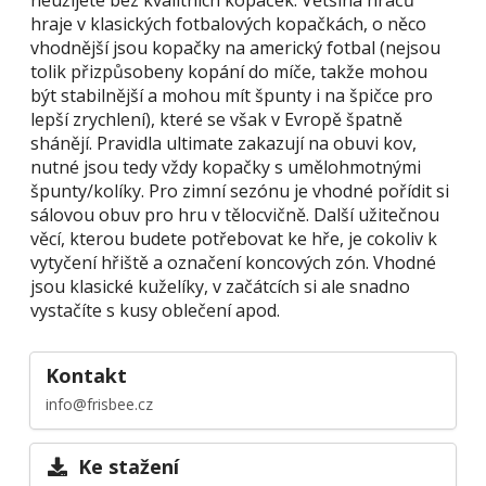
hraje v klasických fotbalových kopačkách, o něco
vhodnější jsou kopačky na americký fotbal (nejsou
tolik přizpůsobeny kopání do míče, takže mohou
být stabilnější a mohou mít špunty i na špičce pro
lepší zrychlení), které se však v Evropě špatně
shánějí. Pravidla ultimate zakazují na obuvi kov,
nutné jsou tedy vždy kopačky s umělohmotnými
špunty/kolíky. Pro zimní sezónu je vhodné pořídit si
sálovou obuv pro hru v tělocvičně. Další užitečnou
věcí, kterou budete potřebovat ke hře, je cokoliv k
vytyčení hřiště a označení koncových zón. Vhodné
jsou klasické kuželíky, v začátcích si ale snadno
vystačíte s kusy oblečení apod.
Kontakt
info@frisbee.cz
Ke stažení