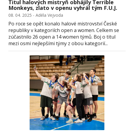
Titul halových mistryň obhájily Terrible
Monkeys, zlato v openu vyhrál tým F.U.J.
08. 04. 2025 - Adéla Vejvoda
Po roce se opět konalo halové mistrovství České
republiky v kategoriích open a women. Celkem se
zúčastnilo 26 open a 14 women týmů. Boj o titul
mezi osmi nejlepšími týmy z obou kategorií...