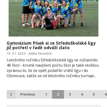
Gymnázium Písek si ze Středoškolské ligy
již potřetí v řadě odváží zlato
10. 07. 2024 - Adéla Novotná
Letošního ročníku Středoškolské ligy se zúčastnilo
46 škol - kromě navýšení počtu škol je také skvělou
zprávou to, že se opět podařilo vrátit ligu i do
Olomouce, takže se od letošního ročníku turnaje...
Previous
1
2
3
4
5
6