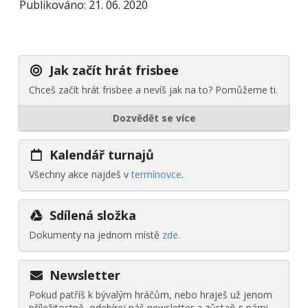
Publikováno: 21. 06. 2020
Jak začít hrát frisbee
Chceš začít hrát frisbee a nevíš jak na to? Pomůžeme ti.
Dozvědět se více
Kalendář turnajů
Všechny akce najdeš v
termínovce
.
Sdílená složka
Dokumenty na jednom místě
zde
.
Newsletter
Pokud patříš k bývalým hráčům, nebo hraješ už jenom
příležitostně, odebírej náš newsletter a zůstaň s námi