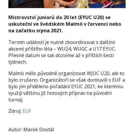
Mistrovství juniorů do 20 let (EYUC U20) se
uskuteční ve švédském Malmö v červenci nebo
na začatku srpna 2021.
Termín události je nutné zkoordinovat s dalšími
akcemi příštího léta –⁠ WU24, WUGC a U17 EYUC.
Přesné datum se tak dozvíme až v příštích šesti
týdnech.
Malmö mělo původně organizovat WJUC U20, ale to
bylo zrušeno. Organizátoři se však domluvili s EUF a
bylo jim přiděleno pořádání EYUC 2021, ke kterému
využijí většinu již hotových příprav na původní
turnaj.
Zdroj:
EUF
Autor: Marek Dostál