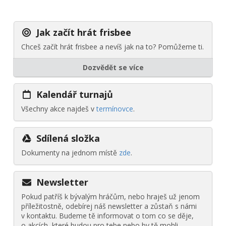
Jak začít hrát frisbee
Chceš začít hrát frisbee a nevíš jak na to? Pomůžeme ti.
Dozvědět se více
Kalendář turnajů
Všechny akce najdeš v
termínovce
.
Sdílená složka
Dokumenty na jednom místě
zde
.
Newsletter
Pokud patříš k bývalým hráčům, nebo hraješ už jenom
příležitostně, odebírej náš newsletter a zůstaň s námi
v kontaktu. Budeme tě informovat o tom co se děje,
o akcích, které budou pro tebe nebo by tě mohli